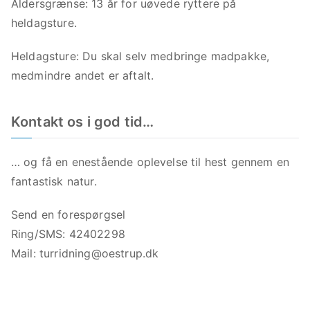
Aldersgrænse: 13 år for uøvede ryttere på
heldagsture.
Heldagsture: Du skal selv medbringe madpakke,
medmindre andet er aftalt.
Kontakt os i god tid…
… og få en enestående oplevelse til hest gennem en
fantastisk natur.
Send en forespørgsel
Ring/SMS: 42402298
Mail:
turridning@oestrup.dk