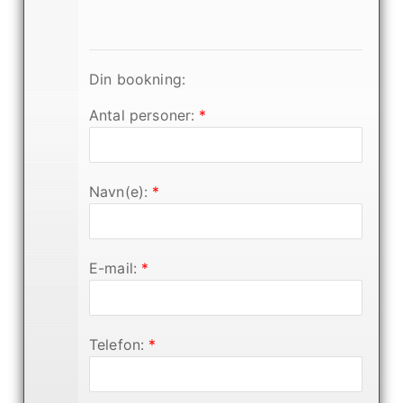
t
a
s
Din bookning:
ti
s
Antal personer:
*
k
s
m
Navn(e):
*
u
k
n
E-mail:
*
a
t
u
Telefon:
*
r