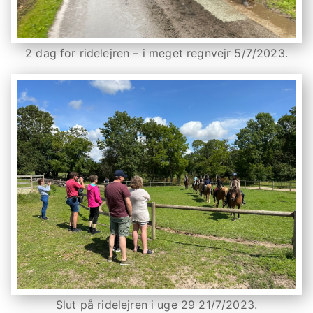
2 dag for ridelejren – i meget regnvejr 5/7/2023.
Slut på ridelejren i uge 29 21/7/2023.