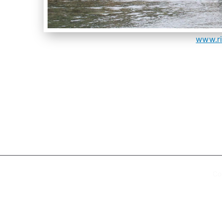
www.ri
Co