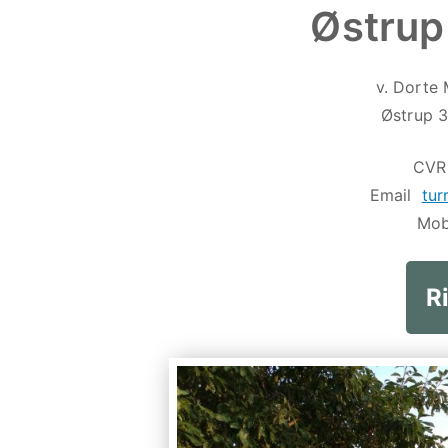
Østrup
v. Dorte 
Østrup 
CVR 
Email
tur
Mob
R