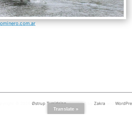
ominero.com.ar
pyright © 2026
Østrup Turridning
. Powered by
Zakra
and
WordPre
Translate »