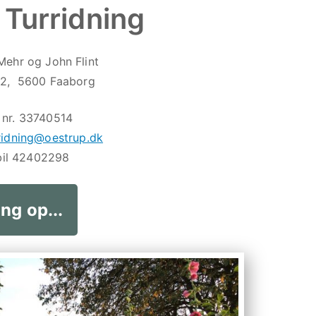
 Turridning
Mehr og John Flint
32, 5600 Faaborg
nr. 33740514
ridning@oestrup.dk
il 42402298
ing op...