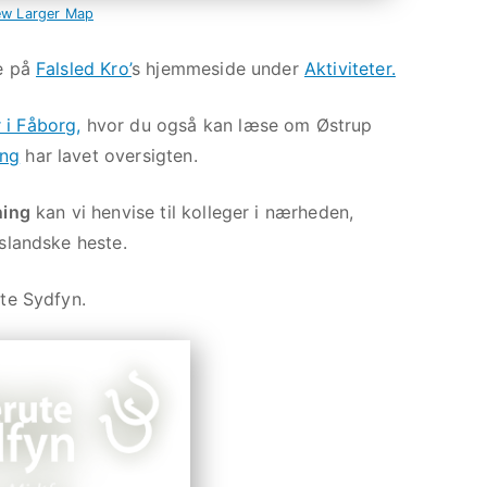
ew Larger Map
re på
Falsled Kro’
s hjemmeside under
Aktiviteter.
i Fåborg,
hvor du også kan læse om Østrup
ng
har lavet oversigten.
ning
kan vi henvise til kolleger i nærheden,
islandske heste.
ute Sydfyn.