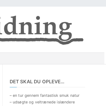
Ø
R
i
s
d
e
t
t
u
r
r
e
DET SKAL DU OPLEVE…
u
p
å
p
– en tur gennem fantastisk smuk natur
g
– udsøgte og veltrænede islændere
o