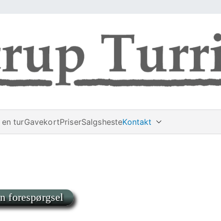
en tur
Gavekort
Priser
Salgsheste
Kontakt
n forespørgsel