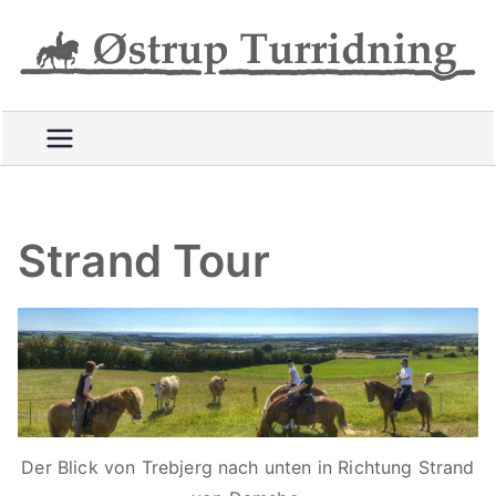
Videre
til
R
indhold
i
d
e
t
t
u
Strand Tour
r
e
p
å
g
o
d
Der Blick von Trebjerg nach unten in Richtung Strand
e