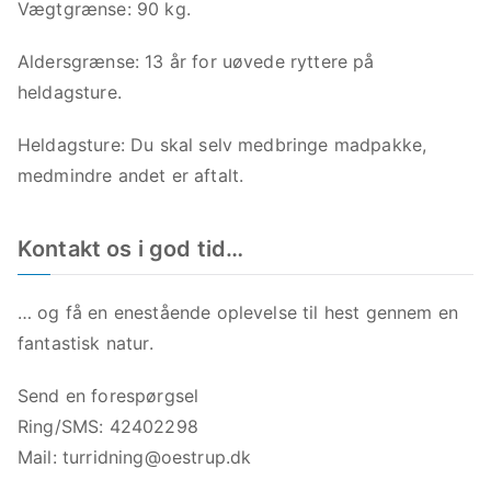
Vægtgrænse: 90 kg.
Aldersgrænse: 13 år for uøvede ryttere på
heldagsture.
Heldagsture: Du skal selv medbringe madpakke,
medmindre andet er aftalt.
Kontakt os i god tid…
… og få en enestående oplevelse til hest gennem en
fantastisk natur.
Send en forespørgsel
Ring/SMS: 42402298
Mail:
turridning@oestrup.dk