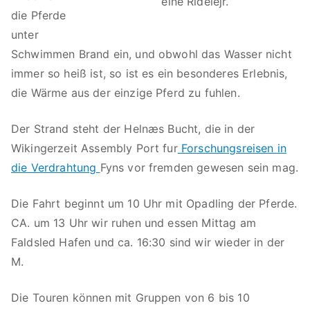
eine Ridelejr.
t
die Pferde
a
unter
s
Schwimmen Brand ein, und obwohl das Wasser nicht
ti
immer so heiß ist, so ist es ein besonderes Erlebnis,
s
die Wärme aus der einzige Pferd zu fuhlen.
k
s
Der Strand steht der Helnæs Bucht, die in der
m
Wikingerzeit Assembly Port fur
Forschungsreisen in
u
die Verdrahtung
Fyns vor fremden gewesen sein mag.
k
n
Die Fahrt beginnt um 10 Uhr mit Opadling der Pferde.
a
CA. um 13 Uhr wir ruhen und essen Mittag am
t
Faldsled Hafen und ca. 16:30 sind wir wieder in der
u
M.
r
Die Touren können mit Gruppen von 6 bis 10