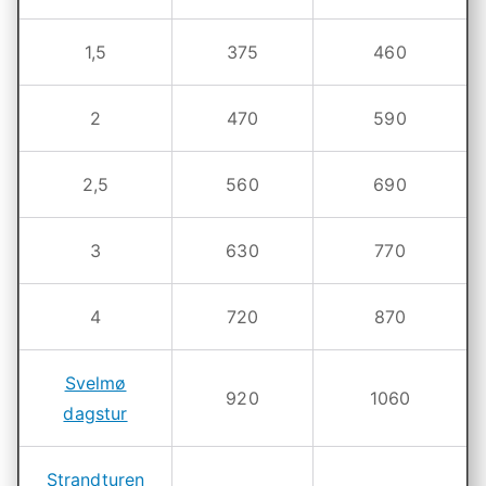
is
la
1,5
375
460
n
r
d
2
470
590
s
k
2,5
560
690
e
h
3
630
770
e
i
s
t
4
720
870
e
i
Svelmø
920
1060
f
dagstur
a
n
Strandturen