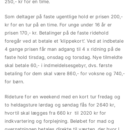
250,- kr for en time.
Som deltager på faste ugentlige hold er prisen 200,-
kr for en tur på en time. For unge under 16 år er
prisen 170,- kr. Betalinger på de faste ridehold
foregår ved at betale et ‘klippekort’. Ved at indbetale
4 gange prisen får man adgang til 4 x ridning på de
faste hold tirsdag, onsdag og torsdag. Nye tilmeldte
skal betale 60,- i indmeldelsesgebyr, dvs. første
betaling for dem skal være 860,- for voksne og 740,-
for børn.
Rideture for en weekend med en kort tur fredag og
to heldagsture lørdag og søndag fås for 2640 kr,
hvortil skal lægges fra 660 kr til 2020 kr for
indkvartering og forplejning. Beløbet for mad og
overnatningen betales direkte til værten, der hvor I