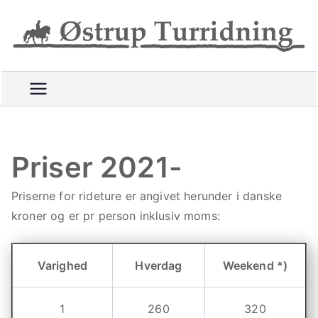
Videre
til
R
indhold
i
d
e
t
t
u
Priser 2021-
r
e
Priserne for rideture er angivet herunder i danske
p
kroner og er pr person inklusiv moms:
å
g
o
Varighed
Hverdag
Weekend *)
d
e
1
260
320