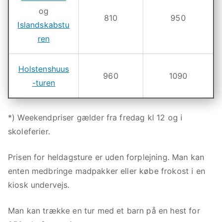
t
og
810
950
a
Islandskabstu
s
ren
ti
s
Holstenshuus
k
960
1090
-turen
s
m
u
*) Weekendpriser gælder fra fredag kl 12 og i
k
skoleferier.
n
a
Prisen for heldagsture er uden forplejning. Man kan
t
enten medbringe madpakker eller købe frokost i en
u
kiosk undervejs.
r
Man kan trække en tur med et barn på en hest for