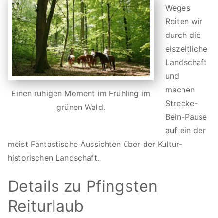
t
Weges
a
Reiten wir
s
durch die
ti
eiszeitliche
s
Landschaft
k
und
s
machen
Einen ruhigen Moment im Frühling im
m
Strecke-
grünen Wald.
u
Bein-Pause
k
auf ein der
n
meist Fantastische Aussichten über der Kultur-
a
historischen Landschaft.
t
u
Details zu Pfingsten
r
Reiturlaub