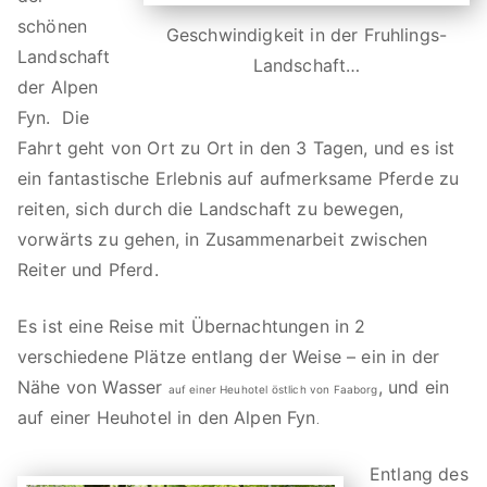
is
schönen
Geschwindigkeit in der Fruhlings-
la
Landschaft
Landschaft…
n
der Alpen
r
d
Fyn. Die
s
Fahrt geht von Ort zu Ort in den 3 Tagen, und es ist
k
ein fantastische Erlebnis auf aufmerksame Pferde zu
e
reiten, sich durch die Landschaft zu bewegen,
h
vorwärts zu gehen, in Zusammenarbeit zwischen
e
i
Reiter und Pferd.
s
t
Es ist eine Reise mit Übernachtungen in 2
e
verschiedene Plätze entlang der Weise – ein in der
i
Nähe von Wasser
, und ein
auf einer Heuhotel
östlich von Faaborg
f
auf einer Heuhotel in den Alpen Fyn
.
a
n
Entlang des