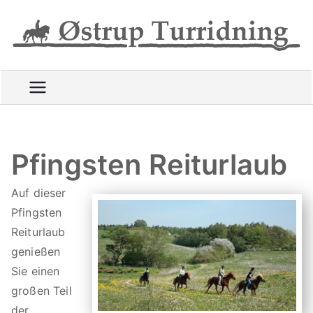
Videre
til
R
indhold
i
d
e
t
t
u
Pfingsten Reiturlaub
r
e
Auf dieser
p
Pfingsten
å
Reiturlaub
g
genießen
o
Sie einen
d
großen Teil
e
der