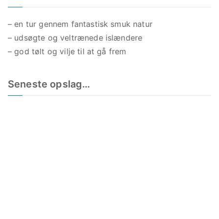
– en tur gennem fantastisk smuk natur
– udsøgte og veltrænede islændere
– god tølt og vilje til at gå frem
Seneste opslag…