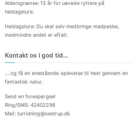
Aldersgrænse: 13 år for uøvede ryttere på
heldagsture.
Heldagsture: Du skal selv medbringe madpakke,
medmindre andet er aftalt.
Kontakt os i god tid…
… og få en enestående oplevelse til hest gennem en
fantastisk natur.
Send en forespørgsel
Ring/SMS: 42402298
Mail:
turridning@oestrup.dk