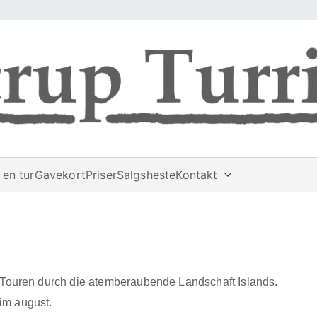
en tur
Gavekort
Priser
Salgsheste
Kontakt
Touren durch die atemberaubende Landschaft Islands.
 im august.