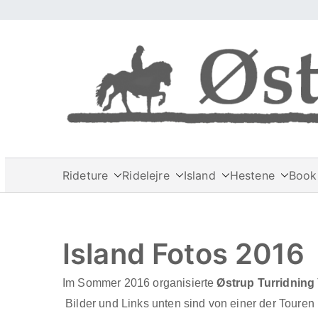
Videre
til
indhold
Rideture
Ridelejre
Island
Hestene
Book 
Island Fotos 2016
Im Sommer 2016 organisierte
Østrup Turridning
Bilder und Links unten sind von einer der Touren