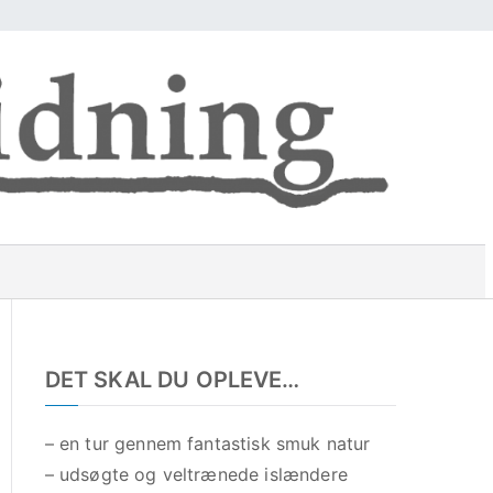
Ø
R
i
s
d
e
t
t
u
r
r
e
DET SKAL DU OPLEVE…
u
p
å
p
– en tur gennem fantastisk smuk natur
g
– udsøgte og veltrænede islændere
o