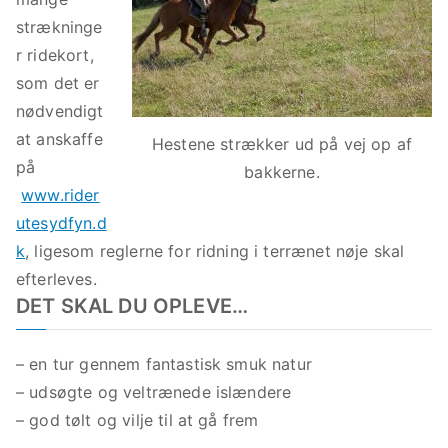
t
strækninge
a
r ridekort,
s
som det er
ti
nødvendigt
s
at anskaffe
Hestene strækker ud på vej op af
k
på
bakkerne.
s
www.rider
m
utesydfyn.d
u
k
, ligesom reglerne for ridning i terrænet nøje skal
k
efterleves.
n
DET SKAL DU OPLEVE…
a
t
– en tur gennem fantastisk smuk natur
u
– udsøgte og veltrænede islændere
r
– god tølt og vilje til at gå frem