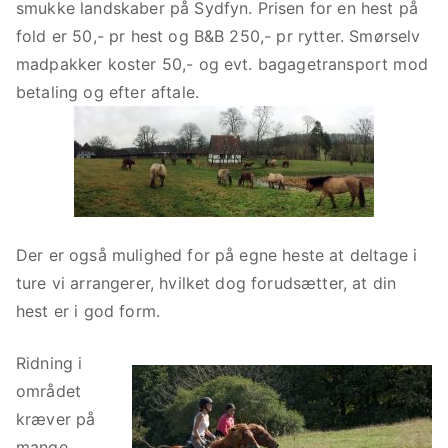
smukke landskaber på Sydfyn. Prisen for en hest på
is
fold er 50,- pr hest og B&B 250,- pr rytter. Smørselv
la
madpakker koster 50,- og evt. bagagetransport mod
n
r
betaling og efter aftale.
d
s
k
e
h
e
i
Der er også mulighed for på egne heste at deltage i
s
ture vi arrangerer, hvilket dog forudsætter, at din
t
hest er i god form.
e
i
Ridning i
f
området
a
kræver på
n
mange