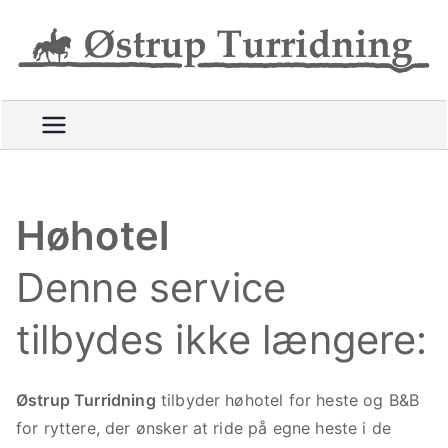
Videre
til
R
indhold
i
d
e
t
t
u
Høhotel
r
e
Denne service
p
å
tilbydes ikke længere:
g
o
Østrup Turridning
tilbyder høhotel for heste og B&B
d
for ryttere, der ønsker at ride på egne heste i de
e