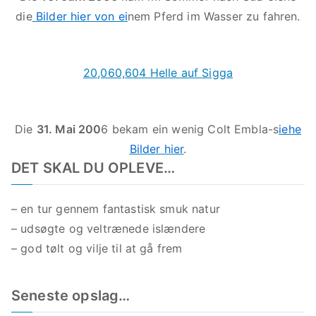
die
Bilder hier von ei
nem Pferd im Wasser zu fahren.
20,060,604 Helle auf Sigga
Die
31. Mai 200
6 bekam ein wenig Colt Embla-s
iehe
Bilder hier
.
DET SKAL DU OPLEVE…
– en tur gennem fantastisk smuk natur
– udsøgte og veltrænede islændere
– god tølt og vilje til at gå frem
Seneste opslag…