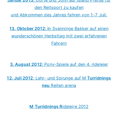
Januar 2013:
Dorte und John auf Island Pferde fur
t
den Reitsport zu kaufen
a
und Abkommen des Jahres fahren von 1.-7 Juli.
s
ti
13. Oktober 2012: i
n Svanninge Bakker auf einen
s
wunderschönen Herbsttag mit zwei erfahrenen
k
Fahrern
s
m
u
3. August 2012:
Pony-Spiele auf den 4. ridelejer
k
n
12. Juli 2012
: Lehr- und Sprunge auf M
Turridnings
a
neu
Reiten arena
t
u
r
M Turridnings R
idelejre 2012