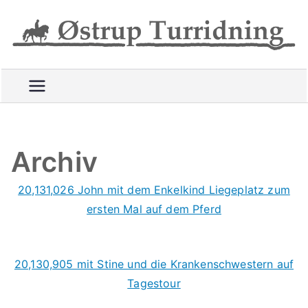
Videre
til
R
indhold
i
d
e
t
t
u
Archiv
r
e
20,131,026 John mit dem Enkelkind Liegeplatz zum
p
ersten Mal auf dem Pferd
å
g
o
20,130,905 mit Stine und die Krankenschwestern auf
d
Tagestour
e