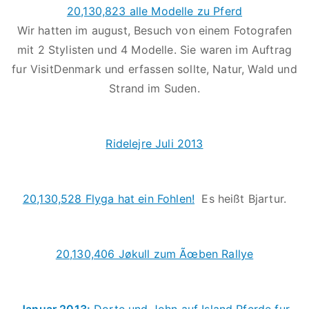
is
20,130,823 alle Modelle zu Pferd
la
Wir hatten im august, Besuch von einem Fotografen
n
mit 2 Stylisten und 4 Modelle. Sie waren im Auftrag
r
d
fur VisitDenmark und erfassen sollte, Natur, Wald und
s
Strand im Suden.
k
e
h
Ridelejre Juli 2013
e
i
s
20,130,528 Flyga hat ein Fohlen!
Es heißt Bjartur.
t
e
i
20,130,406 Jøkull zum Ãœben Rallye
f
a
n