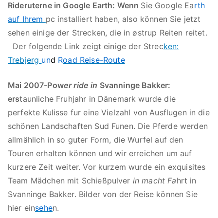
Rideruterne in Google Earth: Wenn
Sie Google Ea
rth
auf Ihrem
pc installiert haben, also können Sie jetzt
sehen einige der Strecken, die in østrup Reiten reitet.
Der folgende Link zeigt einige der Strec
ken:
Trebjerg
un
d
R
oad Reise-Route
Mai 2007-Pow
er ride in
Svanninge Bakker:
ers
taunliche Fruhjahr in Dänemark wurde die
perfekte Kulisse fur eine Vielzahl von Ausflugen in die
schönen Landschaften Sud Funen. Die Pferde werden
allmählich in so guter Form, die Wurfel auf den
Touren erhalten können und wir erreichen um auf
kurzere Zeit weiter. Vor kurzem wurde ein exquisites
Team Mädchen mit Schießpulver
in macht Fa
hrt in
Svanninge Bakker. Bilder von der Reise können Sie
hier ein
sehe
n.