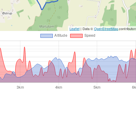
Leaflet
| Data ©
OpenStreetMap
contributo