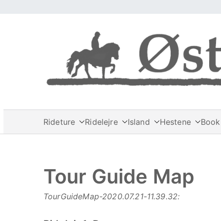
Videre
til
indhold
Rideture
Ridelejre
Island
Hestene
Book 
Tour Guide Map
TourGuideMap-2020.07.21-11.39.32: