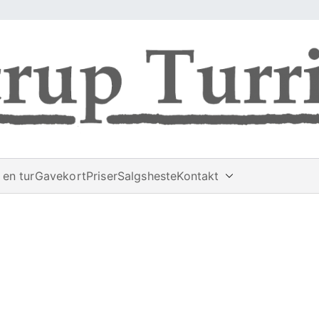
en tur
Gavekort
Priser
Salgsheste
Kontakt